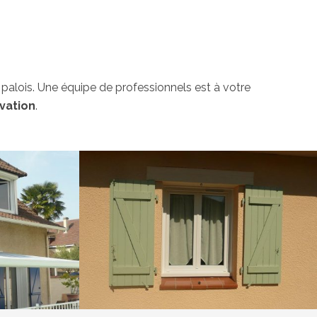
 palois. Une équipe de professionnels est à votre
vation
.
e garage
Porte entrée rénovation fermeture ancienne grange
T
VOIR LE PROJET