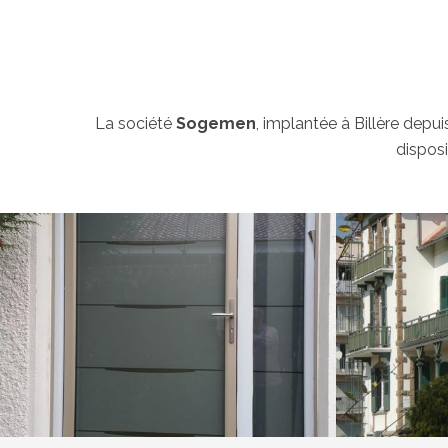
La société
Sogemen
, implantée à Billère depu
disposi
Porte entrée rénovation aluminium modèle yoga
Rénovat
VOIR LE PROJET